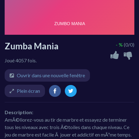
Zumba Mania
- %
(0/0)
Joué 4057 fois.
Ouvrir dans une nouvelle fenêtre
Plein écran
Description:
AmÃ©liorez-vous au tir de marbre et essayez de terminer
tous les niveaux avec trois Ã©toiles dans chaque niveau. Ce
jeu de marbre est facile Ã jouer et addictif en mÃªme temps.