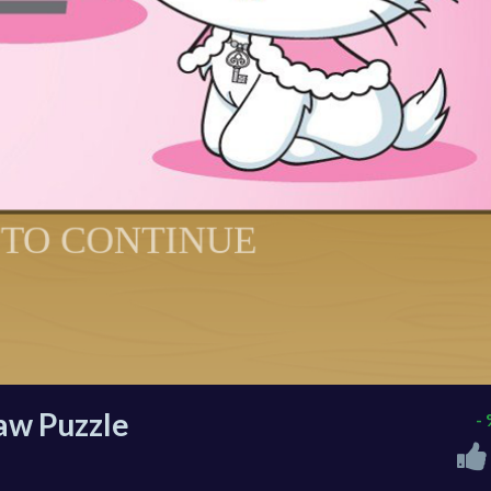
saw Puzzle
-