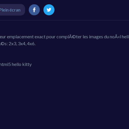
Plein écran
leur emplacement exact pour complÃ©ter les images du noÃ«l hello
Ã©s: 2x3, 3x4, 4x6.
html5 hello kitty