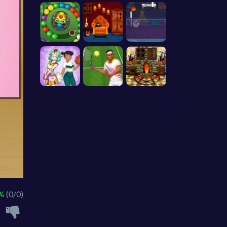
 %
(0/0)