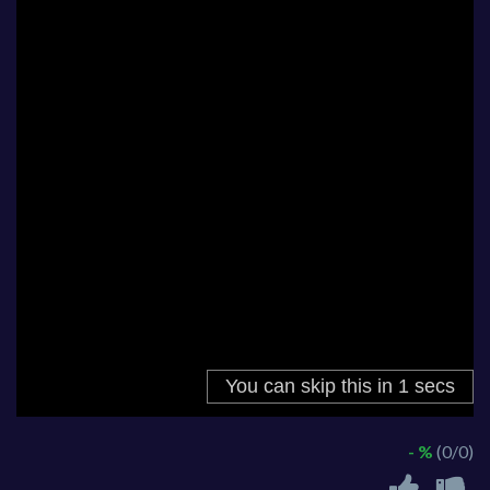
- %
(0/0)