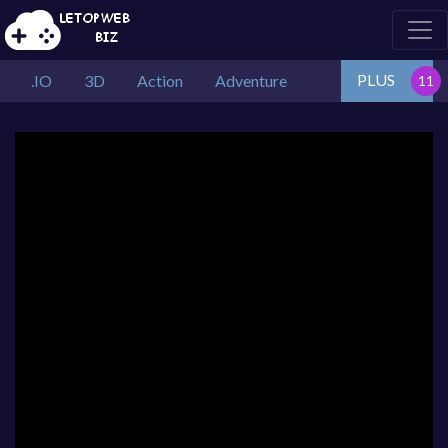
PLUS
.IO
3D
Action
Adventure