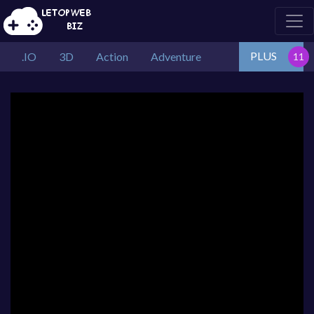
PLUS
.IO
3D
Action
Adventure